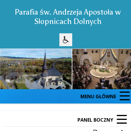
Parafia św. Andrzeja Apostoła w
Słopnicach Dolnych
❚❚
Poprzedni Element
Następny Element
MENU GŁÓWNE
PANEL BOCZNY